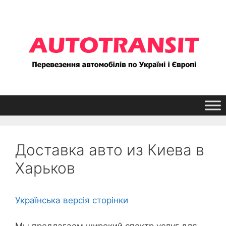
Перейти
к
содержимому
Доставка авто из Киева в
Харьков
Українська версія сторінки
Мы предлагаем широкий спектр услуг для