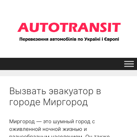
Перейти
к
содержимому
Вызвать эвакуатор в
городе Миргород
Миргород — это шумный город с
оживленной ночной жизнью и
разнообразным населением. Он также