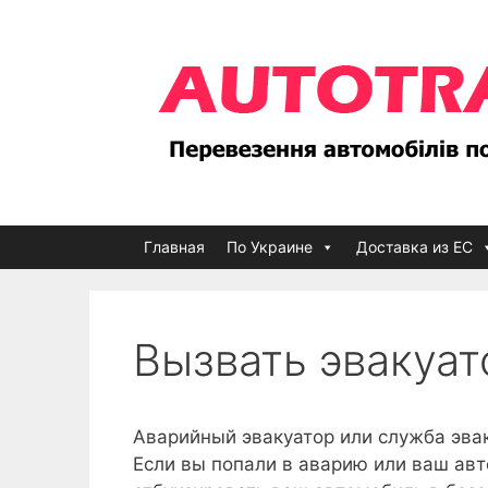
Перейти
к
содержимому
Главная
По Украине
Доставка из ЕС
Вызвать эвакуат
Аварийный эвакуатор или служба эва
Если вы попали в аварию или ваш ав