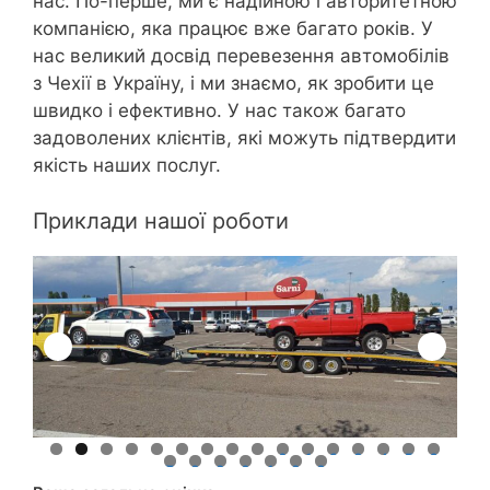
нас. По-перше, ми є надійною і авторитетною
компанією, яка працює вже багато років. У
нас великий досвід перевезення автомобілів
з Чехії в Україну, і ми знаємо, як зробити це
швидко і ефективно. У нас також багато
задоволених клієнтів, які можуть підтвердити
якість наших послуг.
Приклади нашої роботи
0
1
2
3
4
5
6
7
8
9
0
1
2
3