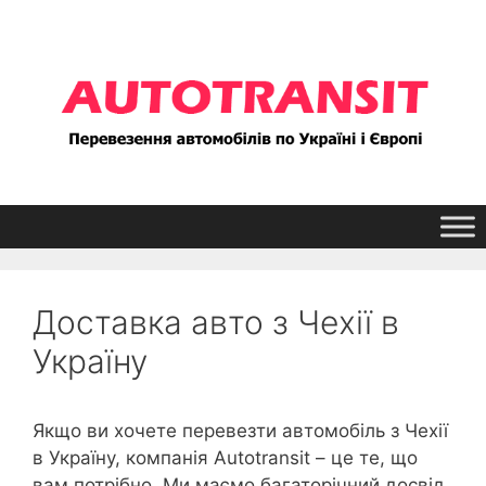
Перейти
до
контенту
Доставка авто з Чехії в
Україну
Якщо ви хочете перевезти автомобіль з Чехії
в Україну, компанія Autotransit – це те, що
вам потрібно. Ми маємо багаторічний досвід