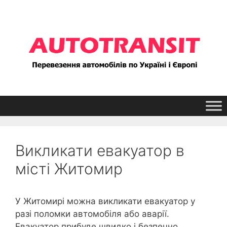
Перейти
до
контенту
Викликати евакуатор в
місті Житомир
У Житомирі можна викликати евакуатор у
разі поломки автомобіля або аварії.
Евакуатор прибуде швидко і безпечно