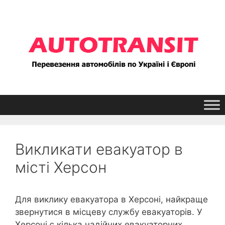
Перейти
до
контенту
Викликати евакуатор в
місті Херсон
Для виклику евакуатора в Херсоні, найкраще
звернутися в місцеву службу евакуаторів. У
Херсоні є кілька надійних евакуаторних