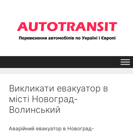
Перейти
до
контенту
Викликати евакуатор в
місті Новоград-
Волинський
Аварійний евакуатор в Новоград-