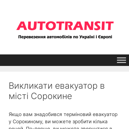
Перейти
до
контенту
Викликати евакуатор в
місті Сорокине
Якщо вам знадобився терміновий евакуатор
у Сорокиному, ви можете зробити кілька
речей. По-перше, ви можете звернутися в