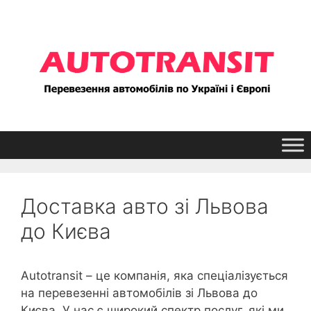
Перейти
до
контенту
Доставка авто зі Львова
до Києва
Autotransit – це компанія, яка спеціалізується
на перевезенні автомобілів зі Львова до
Києва. У нас є широкий спектр послуг, які ми