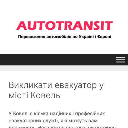
Перейти
до
контенту
Викликати евакуатор у
місті Ковель
У Ковелі є кілька надійних і професійних
евакуаторних служб, які можуть вам
допомогти. Незалежно від того, чи потрібен